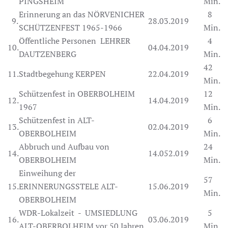
PINGSHEIM
Min.
Erinnerung an das NÖRVENICHER
8
9.
28.03.2019
SCHÜTZENFEST 1965-1966
Min.
Öffentliche Personen LEHRER
4
10.
04.04.2019
DAUTZENBERG
Min.
42
11.
Stadtbegehung KERPEN
22.04.2019
Min.
Schützenfest in OBERBOLHEIM
12
12.
14.04.2019
1967
Min.
Schützenfest in ALT-
6
13.
02.04.2019
OBERBOLHEIM
Min.
Abbruch und Aufbau von
24
14.
14.052.019
OBERBOLHEIM
Min.
Einweihung der
57
15.
ERINNERUNGSSTELE ALT-
15.06.2019
Min.
OBERBOLHEIM
WDR-Lokalzeit - UMSIEDLUNG
5
16.
03.06.2019
ALT-OBERBOLHEIM vor 50 Jahren
Min.