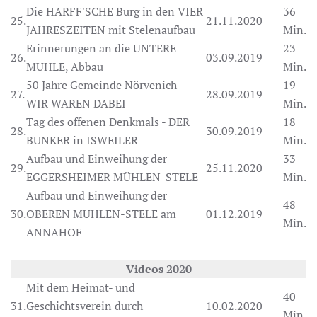
Die HARFF'SCHE Burg in den VIER
36
25.
21.11.2020
JAHRESZEITEN mit Stelenaufbau
Min.
Erinnerungen an die UNTERE
23
26.
03.09.2019
MÜHLE, Abbau
Min.
50 Jahre Gemeinde Nörvenich -
19
27.
28.09.2019
WIR WAREN DABEI
Min.
Tag des offenen Denkmals - DER
18
28.
30.09.2019
BUNKER in ISWEILER
Min.
Aufbau und Einweihung der
33
29.
25.11.2020
EGGERSHEIMER MÜHLEN-STELE
Min.
Aufbau und Einweihung der
48
30.
OBEREN MÜHLEN-STELE am
01.12.2019
Min.
ANNAHOF
Videos 2020
Mit dem Heimat- und
40
31.
Geschichtsverein durch
10.02.2020
Min.