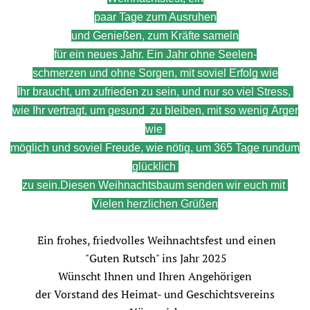
paar Tage zum Ausruhen
und Genießen, zum Kräfte sameln
für ein neues Jahr. Ein Jahr ohne Seelen-
schmer
zen und ohne Sorgen, mit soviel Erfolg wie
Ihr
braucht,
um zufrieden zu sein, und nur so viel Stress,
wie
Ihr
vertragt,
um
gesund
zu bleiben, mit so wenig Ärger
wie
möglich
und soviel
Freude,
wie nötig,
um
365 Tage rundum
glücklich
zu sein.
Diesen Weihnachtsbaum
senden
wir euch mit
Vielen herzlichen Grüßen
Ein frohes, friedvolles Weihnachtsfest und einen
"Guten Rutsch" ins Jahr 2025
Wünscht Ihnen und Ihren Angehörigen
der Vorstand des Heimat- und Geschichtsvereins