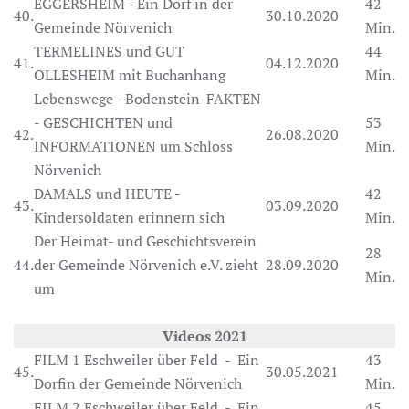
EGGERSHEIM - Ein Dorf in der
42
40.
30.10.2020
Gemeinde Nörvenich
Min.
TERMELINES und GUT
44
41.
04.12.2020
OLLESHEIM mit Buchanhang
Min.
Lebenswege - Bodenstein-FAKTEN
- GESCHICHTEN und
53
42.
26.08.2020
INFORMATIONEN um Schloss
Min.
Nörvenich
DAMALS und HEUTE -
42
43.
03.09.2020
Kindersoldaten erinnern sich
Min.
Der Heimat- und Geschichtsverein
28
44.
der Gemeinde Nörvenich e.V. zieht
28.09.2020
Min.
um
Videos 2021
FILM 1 Eschweiler über Feld - Ein
43
45.
30.05.2021
Dorfin der Gemeinde Nörvenich
Min.
FILM 2 Eschweiler über Feld - Ein
45