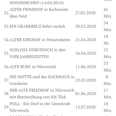
HOCHKIRCHEN (14.04.2018)
ALTER FRIEDHOF in Eschweiler
45
32.
27.03.2020
über Feld
Min.
34
33.
EIN GRABKREUZ kehrt zurück
30.03.2020
Min.
18
34.
ALTER KIRCHOF in Wissersheim
21.04.2020
Mi.
SCHLOSS NÖRVENICH in den
52
35.
26.04.2020
VIER JAHRESZEITEN
Min.
33
36.
ALTE BURG in Nörvenich
11.06.2020
Min.
DIE MOTTE und das BACKHAUS in
8
37.
22.05.2020
Irresheim
Min.
DER ALTE FRIEDHOF in Nörvenich
27
38.
01.06.2020
mit Beschreibung von KH Türk
Min.
POLL - Ein Dorf in der Gemeinde
18
39.
12.07.2020
Nörvenich
Min.