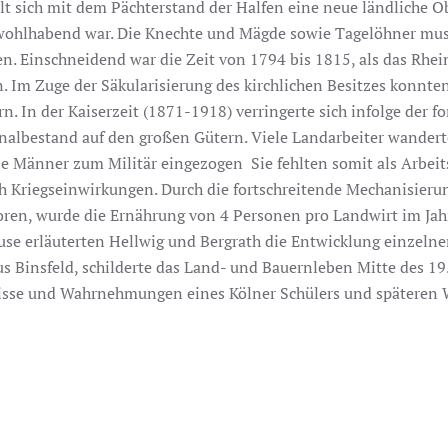
t sich mit dem Pächterstand der Halfen eine neue ländliche Obe
t wohlhabend war. Die Knechte und Mägde sowie Tagelöhner mus
n. Einschneidend war die Zeit von 1794 bis 1815, als das Rhe
 Im Zuge der Säkularisierung des kirchlichen Besitzes konnten
rn. In der Kaiserzeit (1871-1918) verringerte sich infolge der 
onalbestand auf den großen Gütern. Viele Landarbeiter wanderte
e Männer zum Militär eingezogen Sie fehlten somit als Arbeits
Kriegseinwirkungen. Durch die fortschreitende Mechanisierung
oren, wurde die Ernährung von 4 Personen pro Landwirt im Ja
use erläuterten Hellwig und Bergrath die Entwicklung einzelne
 Binsfeld, schilderte das Land- und Bauernleben Mitte des 19.
nisse und Wahrnehmungen eines Kölner Schülers und späteren 