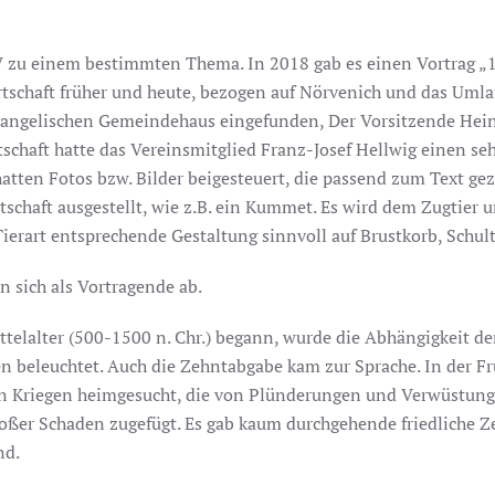
V zu einem bestimmten Thema. In 2018 gab es einen Vortrag „
tschaft früher und heute, bezogen auf Nörvenich und das Uml
vangelischen Gemeindehaus eingefunden, Der Vorsitzende Hein
chaft hatte das Vereinsmitglied Franz-Josef Hellwig einen seh
 hatten Fotos bzw. Bilder beigesteuert, die passend zum Text 
schaft ausgestellt, wie z.B. ein Kummet. Es wird dem Zugtier 
 Tierart entsprechende Gestaltung sinnvoll auf Brustkorb, Schul
n sich als Vortragende ab.
ttelalter (500-1500 n. Chr.) begann, wurde die Abhängigkeit 
n beleuchtet. Auch die Zehntabgabe kam zur Sprache. In der F
on Kriegen heimgesucht, die von Plünderungen und Verwüstung
roßer Schaden zugefügt. Es gab kaum durchgehende friedliche Z
nd.